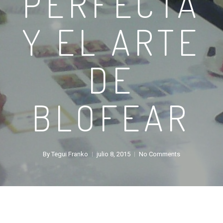
PERFECTA
Y EL ARTE
DE
BLOFEAR
By
Tegui Franko
julio 8, 2015
No Comments