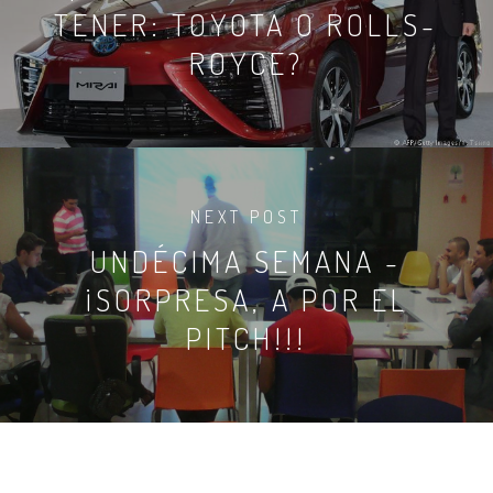
TENER: TOYOTA O ROLLS-
ROYCE?
NEXT POST
UNDÉCIMA SEMANA -
¡SORPRESA, A POR EL
PITCH!!!