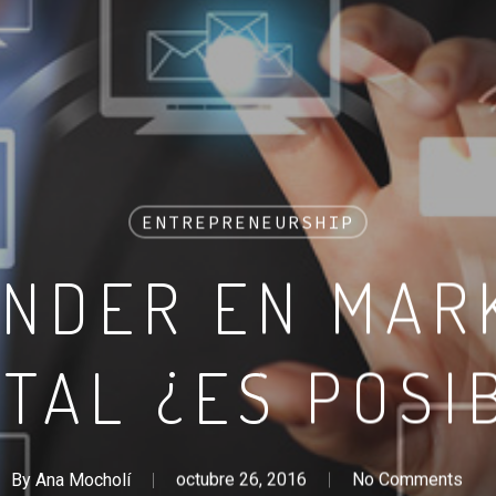
ENTREPRENEURSHIP
NDER EN MAR
ITAL ¿ES POSI
By
Ana Mocholí
octubre 26, 2016
No Comments