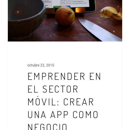
Crear
una
app
como
negocio
octubre 22, 2015
EMPRENDER EN
EL SECTOR
MÓVIL: CREAR
UNA APP COMO
NEGOCIO