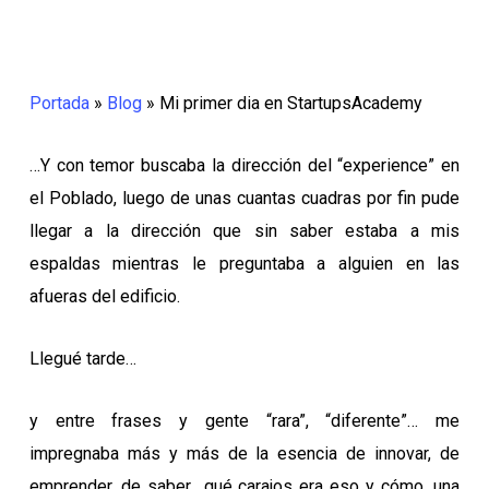
Men
Skip
to
main
Portada
»
Blog
»
Mi primer dia en StartupsAcademy
content
…Y con temor buscaba la dirección del “experience” en
el Poblado, luego de unas cuantas cuadras por fin pude
llegar a la dirección que sin saber estaba a mis
espaldas mientras le preguntaba a alguien en las
afueras del edificio.
Llegué tarde…
y entre frases y gente “rara”, “diferente”… me
impregnaba más y más de la esencia de innovar, de
emprender, de saber qué carajos era eso y cómo, una